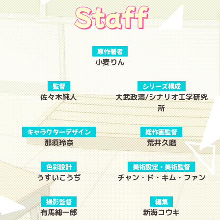
Staff
原作著者
小麦りん
監督
シリーズ構成
佐々木純人
大武政満/シナリオ工学研究
所
キャラクターデザイン
総作画監督
那須玲奈
荒井久磨
色彩設計
美術設定・美術監督
うすいこうぢ
チャン・ド・キム・ファン
撮影監督
編集
有馬総一郎
新海コウキ