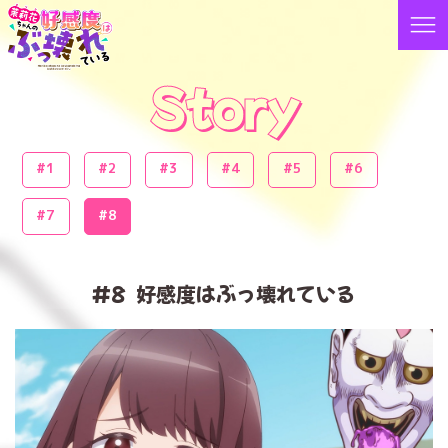
Story
#1
#2
#3
#4
#5
#6
#7
#8
#8
好感度はぶっ壊れている