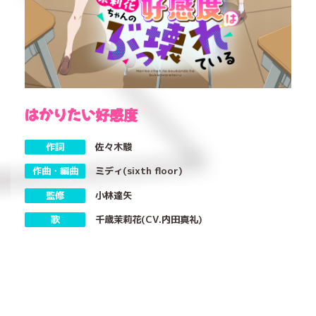
はかりたい好感度
作詞
佐々木駿
作曲・編曲
ミディ(sixth floor)
監修
小林達矢
歌
千歳茉莉花(CV.内田真礼)