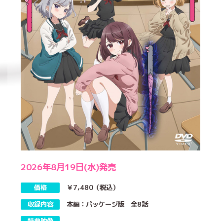
2026年8月19日(水)発売
価格
￥7,480（税込）
収録内容
本編：パッケージ版 全8話